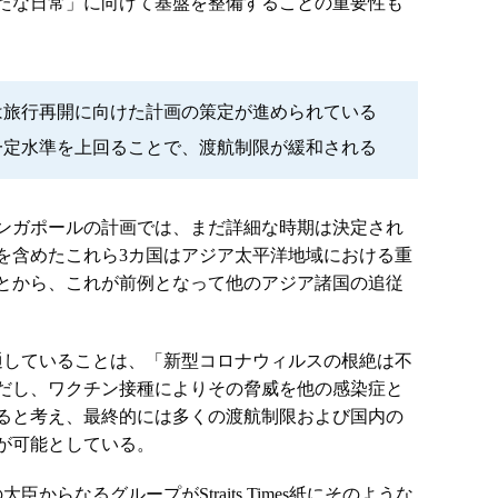
たな日常」に向けて基盤を整備することの重要性も
は旅行再開に向けた計画の策定が進められている
一定水準を上回ることで、渡航制限が緩和される
ンガポールの計画では、まだ詳細な時期は決定され
を含めたこれら3カ国はアジア太平洋地域における重
とから、これが前例となって他のアジア諸国の追従
通していることは、「新型コロナウィルスの根絶は不
だし、ワクチン接種によりその脅威を他の感染症と
ると考え、最終的には多くの渡航制限および国内の
が可能としている。
からなるグループがStraits Times紙にそのような