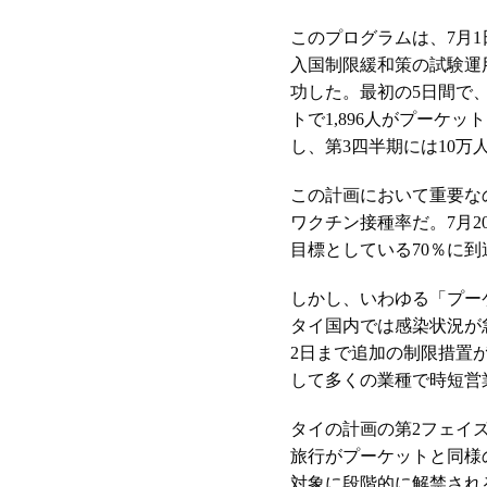
このプログラムは、7月
入国制限緩和策の試験運
功した。最初の5日間で
トで1,896人がプーケッ
し、第3四半期には10万
この計画において重要な
ワクチン接種率だ。7月2
目標としている70％に
しかし、いわゆる「プー
タイ国内では感染状況が
2日まで追加の制限措置
して多くの業種で時短営
タイの計画の第2フェイ
旅行がプーケットと同様
対象に段階的に解禁される