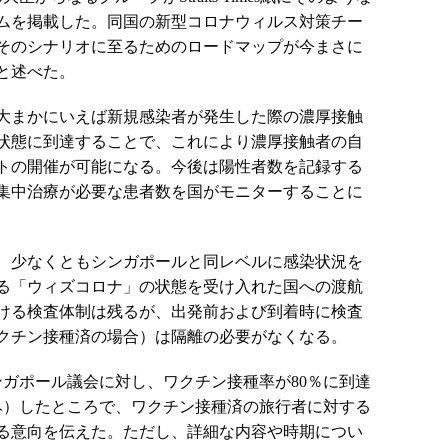
ムを掲載した。同国の新型コロナウィルス対策チー
そのシナリオに至るためのロードマップが今まさに
と述べた。
大まかにいえば新規感染者が発生した際の濃厚接触
状態に到達することで、これにより濃厚接触者の自
トの開催が可能になる。今後は陽性者数を記録する
集中治療が必要な患者数を国がモニターすることに
、少なくともシンガポールと同レベルに感染状況を
る「ウィズコロナ」の状態を受け入れた国への渡航
ける検査体制は残るが、出発前および到着時に検査
クチン接種済の場合）は隔離の必要がなくなる。
ンガポール議会に対し、ワクチン接種率が80％に到達
み）したところで、ワクチン接種済の旅行者に対する
る意向を伝えた。ただし、詳細な内容や時期につい