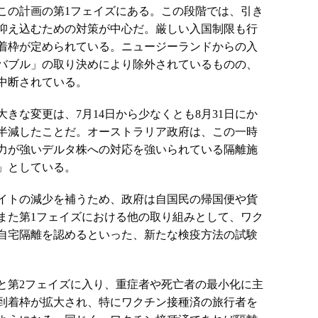
この計画の第1フェイズにある。この段階では、引き
抑え込むための対策が中心だ。厳しい入国制限も行
着枠が定められている。ニュージーランドからの入
バブル」の取り決めにより除外されているものの、
中断されている。
きな変更は、7月14日から少なくとも8月31日にか
半減したことだ。オーストラリア政府は、この一時
力が強いデルタ株への対応を強いられている隔離施
」としている。
イトの減少を補うため、政府は自国民の帰国便や貨
また第1フェイズにおける他の取り組みとして、ワク
自宅隔離を認めるといった、新たな検疫方法の試験
と第2フェイズに入り、重症者や死亡者の最小化に主
到着枠が拡大され、特にワクチン接種済の旅行者を