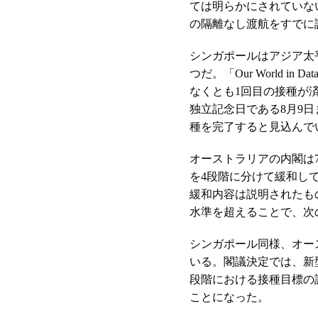
ては明らかにされていな
の隔離なし渡航をすでに
シンガポールはアジア太
つだ。「Our World i
なくとも1回目の接種が
独立記念日である8月9日
種を完了すると見込んで
オーストラリアの内閣は
を4段階に分けて緩和し
緩和内容は説明されたも
水準を超えることで、次
シンガポール同様、オー
いる。閣議決定では、新
段階における接種目標の
ことになった。