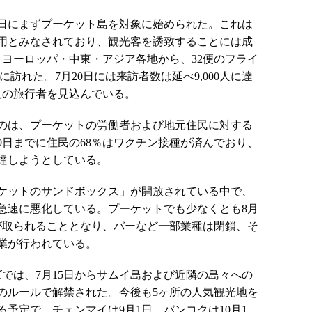
1日にまずプーケット島を対象に始められた。これは
用とみなされており、観光客を誘致することには成
、ヨーロッパ・中東・アジア各地から、32便のフライ
トに訪れた。7月20日には来訪者数は延べ9,000人に達
人の旅行者を見込んでいる。
のは、プーケットの労働者および地元住民に対する
0日までに住民の68％はワクチン接種が済んでおり、
到達しようとしている。
ケットのサンドボックス」が開放されている中で、
急速に悪化している。プーケットでも少なくとも8月
が取られることとなり、バーなど一部業種は閉鎖、そ
業が行われている。
ズでは、7月15日からサムイ島および近隣の島々への
のルールで解禁された。今後も5ヶ所の人気観光地を
予定で、チェンマイは9月1日、バンコクは10月1