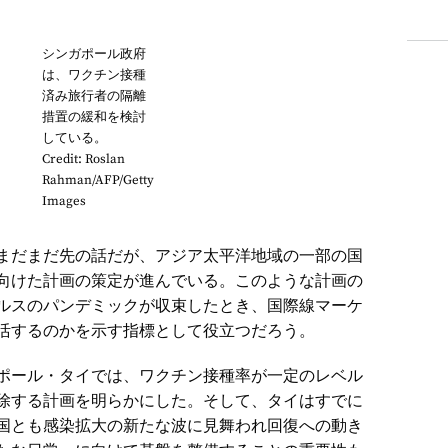
シンガポール政府
は、ワクチン接種
済み旅行者の隔離
措置の緩和を検討
している。
Credit: Roslan
Rahman/AFP/Getty
Images
まだまだ先の話だが、アジア太平洋地域の一部の国
向けた計画の策定が進んでいる。このような計画の
ルスのパンデミックが収束したとき、国際線マーケ
活するのかを示す指標として役立つだろう。
ポール・タイでは、ワクチン接種率が一定のレベル
除する計画を明らかにした。そして、タイはすでに
カ国とも感染拡大の新たな波に見舞われ回復への動き