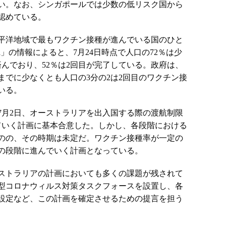
い。なお、シンガポールでは少数の低リスク国から
認めている。
平洋地域で最もワクチン接種が進んでいる国のひと
n Data」の情報によると、7月24日時点で人口の72％は少
済んでおり、52％は2回目が完了している。政府は、
までに少なくとも人口の3分の2は2回目のワクチン接
いる。
7月2日、オーストラリアを出入国する際の渡航制限
ていく計画に基本合意した。しかし、各段階における
のの、その時期は未定だ。ワクチン接種率が一定の
の段階に進んでいく計画となっている。
ストラリアの計画においても多くの課題が残されて
型コロナウィルス対策タスクフォースを設置し、各
設定など、この計画を確定させるための提言を担う