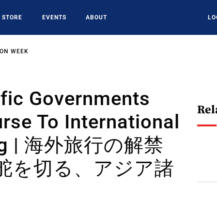
STORE
EVENTS
ABOUT
LO
ION WEEK
ific Governments
Rel
rse To International
ing | 海外旅行の解禁
舵を切る、アジア諸