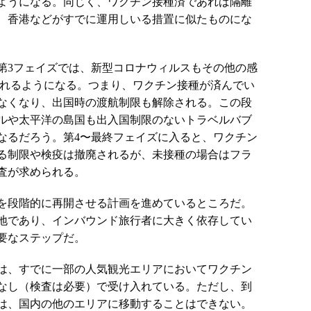
ようになる。同じく、ワクチン接種済であれば隔離
、香港などがすでに運用しいる措置に似たものにな
第3フェイズでは、新型コロナウィルスもその他の感
われるようになる。つまり、ワクチン接種が済んでい
なくなり、出国時の渡航制限も解除される。この段
ルや太平洋の島国も出入国制限のないトラベルバブ
なるだろう。第4〜最終フェイズに入ると、ワクチン
る制限や検疫は撤廃されるが、未接種の場合はフラ
査が求められる。
を段階的に再開させる計画を進めているところだ。
地であり、インバウンド旅行者に大きく依存してい
要なステップだ。
は、すでに一部の人気観光エリアにおいてワクチン
なし（検査は必要）で受け入れている。ただし、到
では、国内の他のエリアに移動することはできない。