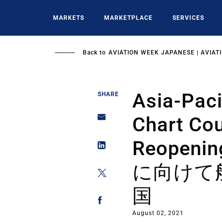
Skip
to
MARKETS
MARKETPLACE
SERVICES
main
content
Back to
AVIATION WEEK JAPANESE | AVIAT
Asia-Pac
SHARE
Chart Cou
Reopen
に向けて
国
August 02, 2021