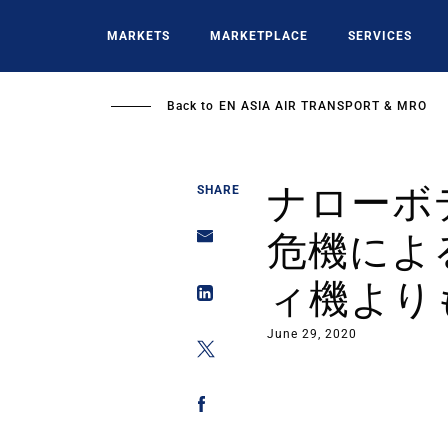
Skip
to
MARKETS
MARKETPLACE
SERVICES
main
content
Back to
EN ASIA AIR TRANSPORT & MRO
ナローボ
SHARE
危機によ
ィ機より
June 29, 2020