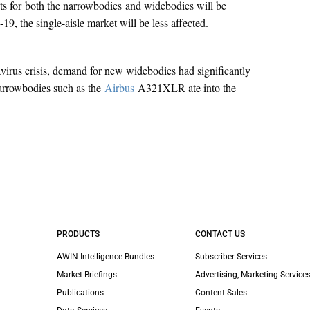
ts for both the narrowbodies and widebodies will be
9, the single-aisle market will be less affected.
virus crisis, demand for new widebodies had significantly
arrowbodies such as the
Airbus
A321XLR ate into the
PRODUCTS
CONTACT US
AWIN Intelligence Bundles
Subscriber Services
Market Briefings
Advertising, Marketing Services
Publications
Content Sales