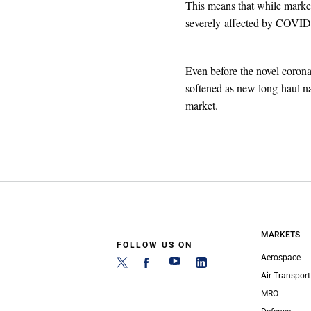
This means that while marke
severely affected by COVID-1
Even before the novel corona
softened as new long-haul n
market.
MARKETS
FOLLOW US ON
Aerospace
Air Transport
MRO