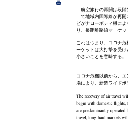
航空旅行の再開は段階
て地域内国際線が再開
どがナローボディ機によ
り、長距離路線マーケッ
これはつまり、コロナ危
ーケットは大打撃を受け
小さいことを意味する。
コロナ危機以前から、エ
場により、新造ワイドボ
The recovery of air travel wi
begin with domestic flights, 
are predominantly operated b
travel, long-haul markets will