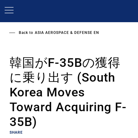
Skip
to
main
content
Back to
ASIA AEROSPACE & DEFENSE EN
韓国がF-35Bの獲得
に乗り出す (South
Korea Moves
Toward Acquiring F-
35B)
SHARE